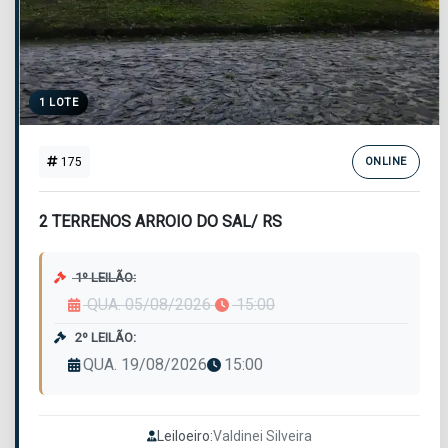
1 LOTE
175
ONLINE
2 TERRENOS ARROIO DO SAL/ RS
1º LEILÃO:
QUA. 05/08/2026
15:00
2º LEILÃO:
QUA. 19/08/2026
15:00
Leiloeiro:
Valdinei Silveira