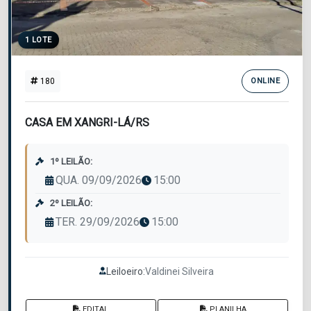
1 LOTE
180
ONLINE
CASA EM XANGRI-LÁ/RS
1º LEILÃO:
QUA. 09/09/2026
15:00
2º LEILÃO:
TER. 29/09/2026
15:00
Leiloeiro:
Valdinei Silveira
EDITAL
PLANILHA