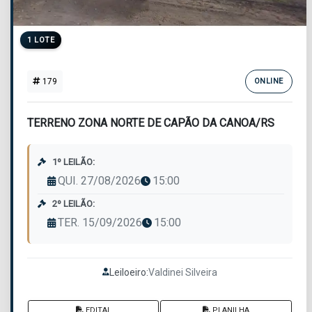
1 LOTE
179
ONLINE
TERRENO ZONA NORTE DE CAPÃO DA CANOA/RS
1º LEILÃO:
QUI. 27/08/2026
15:00
2º LEILÃO:
TER. 15/09/2026
15:00
Leiloeiro:
Valdinei Silveira
EDITAL
PLANILHA