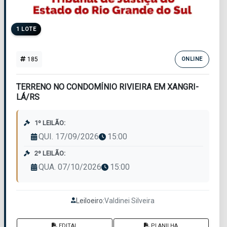
1 LOTE
185
ONLINE
TERRENO NO CONDOMÍNIO RIVIEIRA EM XANGRI-
LÁ/RS
1º LEILÃO:
QUI. 17/09/2026
15:00
2º LEILÃO:
QUA. 07/10/2026
15:00
Leiloeiro:
Valdinei Silveira
EDITAL
PLANILHA