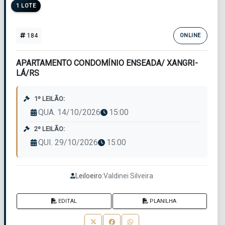
1 LOTE
184
ONLINE
APARTAMENTO CONDOMÍNIO ENSEADA/ XANGRI-
LÁ/RS
1º LEILÃO:
QUA. 14/10/2026
15:00
2º LEILÃO:
QUI. 29/10/2026
15:00
Leiloeiro:
Valdinei Silveira
EDITAL
PLANILHA